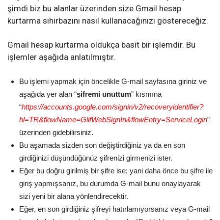
şimdi biz bu alanlar üzerinden size Gmail hesap
kurtarma sihirbazını nasıl kullanacağınızı göstereceğiz.
Gmail hesap kurtarma oldukça basit bir işlemdir. Bu
işlemler aşağıda anlatılmıştır.
Bu işlemi yapmak için öncelikle G-mail sayfasına giriniz ve
aşağıda yer alan “
şifremi unuttum
” kısmına
“
https://accounts.google.com/signin/v2/recoveryidentifier?
hl=TR&flowName=GlifWebSignIn&flowEntry=ServiceLogin
”
üzerinden gidebilirsiniz.
Bu aşamada sizden son değiştirdiğiniz ya da en son
girdiğinizi düşündüğünüz şifrenizi girmenizi ister.
Eğer bu doğru girilmiş bir şifre ise; yani daha önce bu şifre ile
giriş yapmışsanız, bu durumda G-mail bunu onaylayarak
sizi yeni bir alana yönlendirecektir.
Eğer, en son girdiğiniz şifreyi hatırlamıyorsanız veya G-mail