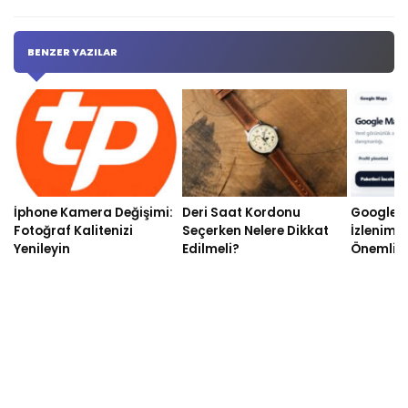
BENZER YAZILAR
İphone Kamera Değişimi:
Deri Saat Kordonu
Google M
Fotoğraf Kalitenizi
Seçerken Nelere Dikkat
İzlenimi
Yenileyin
Edilmeli?
Önemli 