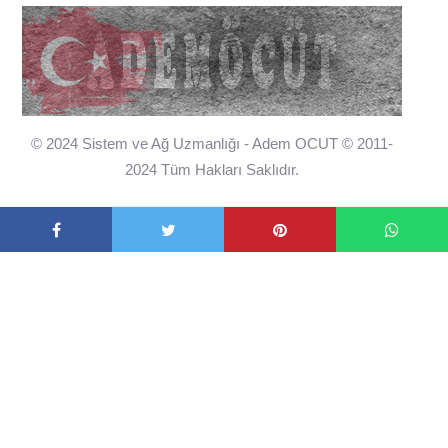
© 2024 Sistem ve Ağ Uzmanlığı - Adem OCUT © 2011-
2024 Tüm Hakları Saklıdır.
İLETIŞIM
REKLAM VE SPONSORLUK
ADEM 