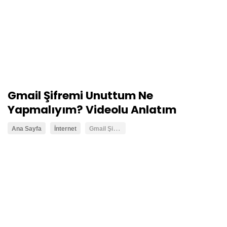
Gmail Şifremi Unuttum Ne
Yapmalıyım? Videolu Anlatım
G
mail Şifremi Unuttum Ne Yapmalıyım? Videolu Anlatım
Ana Sayfa
İnternet