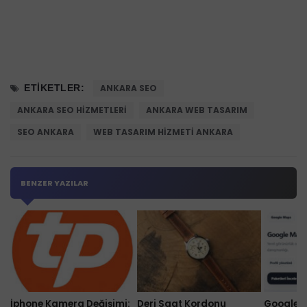
ETIKETLER:
ANKARA SEO
ANKARA SEO HIZMETLERI
ANKARA WEB TASARIM
SEO ANKARA
WEB TASARIM HIZMETI ANKARA
BENZER YAZILAR
İphone Kamera Değişimi:
Deri Saat Kordonu
Google M