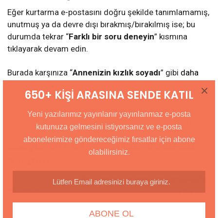
Eğer kurtarma e-postasını doğru şekilde tanımlamamış,
unutmuş ya da devre dışı bırakmış/bırakılmış ise; bu
durumda tekrar “
Farklı bir soru deneyin
” kısmına
tıklayarak devam edin.
Burada karşınıza “
Annenizin kızlık soyadı
” gibi
daha
önce tanımladığınız ve cevabını verdiğiniz sorunun
×
650+ KİŞİ ARASINA SENDE KATIL
cevabını girmeniz istenecek. Bu güvenlik sorusuna
cevap vererek de hesabınızı kurtarabilir ve yeni
Yeni yazılarımız yayınlanır yayınlanmaz e-posta
tanımlayacağınız şifre ile hesabınıza giriş yapabilirsiniz.
kutunuza gelmesini istiyorsanız ve e-posta
abonelerimize göndereceğimiz fırsatlar için abone
Google Şifre Sıfırlama İşlemi Videolu
olabilirsiniz.
Anlatım
Tüm bu işlemlerin
https://www.teknobh.com/gmail-sifre-
degistirme/
tarafından videolu olarak anlatımına
bu
linkten ulaşabilirsiniz.