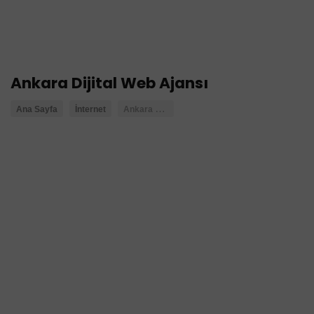
Ankara Dijital Web Ajansı
A
nkara Dijital Web Ajansı
Ana Sayfa
İnternet