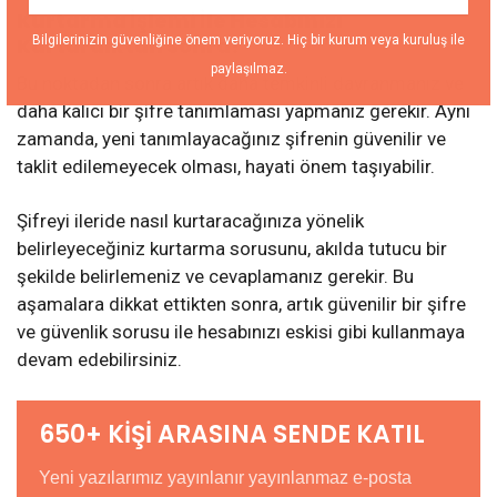
Kurtarma İşlemi İle Hesabınızı
Bilgilerinizin güvenliğine önem veriyoruz. Hiç bir kurum veya kuruluş ile
Kurtardıktan Sonra!
paylaşılmaz.
Bu noktadan sonra artık daha temkinli davranmanız ve
daha kalıcı bir şifre tanımlaması yapmanız gerekir. Aynı
zamanda, yeni tanımlayacağınız şifrenin güvenilir ve
taklit edilemeyecek olması, hayati önem taşıyabilir.
Şifreyi ileride nasıl kurtaracağınıza yönelik
belirleyeceğiniz kurtarma sorusunu, akılda tutucu bir
şekilde belirlemeniz ve cevaplamanız gerekir. Bu
aşamalara dikkat ettikten sonra, artık güvenilir bir şifre
ve güvenlik sorusu ile hesabınızı eskisi gibi kullanmaya
devam edebilirsiniz.
650+ KİŞİ ARASINA SENDE KATIL
Yeni yazılarımız yayınlanır yayınlanmaz e-posta