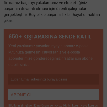
firmamız başarıyı yakalamanız ve elde ettiğiniz
başarının devamlı olması için özenli çalışmalar
gerçekleştirir. Böylelikle başarı artık bir hayal olmaktan
çıkar.
650+ KİŞİ ARASINA SENDE KATIL
Yeni yazılarımız yayınlanır yayınlanmaz e-posta
kutunuza gelmesini istiyorsanız ve e-posta
abonelerimize göndereceğimiz fırsatlar için abone
olabilirsiniz.
Bilgilerinizin güvenliğine önem veriyoruz. Hiç bir kurum veya kuruluş