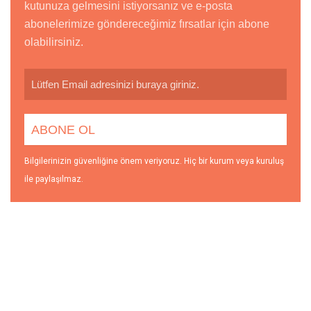
kutunuza gelmesini istiyorsanız ve e-posta
abonelerimize göndereceğimiz fırsatlar için abone
olabilirsiniz.
Bilgilerinizin güvenliğine önem veriyoruz. Hiç bir kurum veya kuruluş
ile paylaşılmaz.