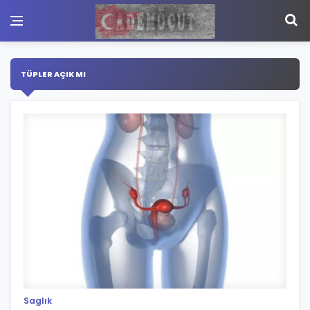
TÜPLER AÇIK MI
Saglık