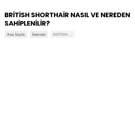
BRİTİSH SHORTHAİR NASIL VE NEREDEN
SAHİPLENİLİR?
B
RİTİSH SHORTHAİR NASIL VE NEREDEN SAHİPLENİLİR?
Ana Sayfa
İnternet