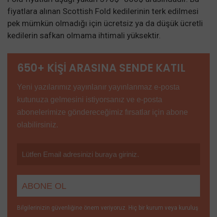
fiyatlara alınan Scottish Fold kedilerinin terk edilmesi
pek mümkün olmadığı için ücretsiz ya da düşük ücretli
kedilerin safkan olmama ihtimali yüksektir.
650+ KİŞİ ARASINA SENDE KATIL
Yeni yazılarımız yayınlanır yayınlanmaz e-posta
kutunuza gelmesini istiyorsanız ve e-posta
abonelerimize göndereceğimiz fırsatlar için abone
olabilirsiniz.
Bilgilerinizin güvenliğine önem veriyoruz. Hiç bir kurum veya kuruluş