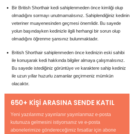
Bir British Shorthair kedi sahiplenmeden önce kimliği olup
olmadığını sormayı unutmamalısınız. Sahiplendiğiniz kedinin
veteriner muayenesinden geçmesi önemlidir. Bu sayede
yolun başındayken kedinizle ilgili herhangi bir sorun olup
olmadığını öğrenme şansınız bulunmaktadır.
British Shorthair sahiplenmeden önce kedinizin eski sahibi
ile konuşarak kedi hakkında bilgiler almaya çalışmalısınız.
Bu sayede istediğiniz görüntüye ve karaktere sahip kediniz
ile uzun yıllar huzurlu zamanlar geçirmeniz mümkün
olacaktır.
650+ KİŞİ ARASINA SENDE KATIL
Yeni yazılarımız yayınlanır yayınlanmaz e-posta
kutunuza gelmesini istiyorsanız ve e-posta
abonelerimize göndereceğimiz fırsatlar için abone