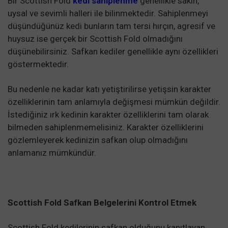
Bir Scottish Fold
kedi sahiplenme
genellikle sakin,
uysal ve sevimli halleri ile bilinmektedir. Sahiplenmeyi
düşündüğünüz kedi bunların tam tersi hırçın, agresif ve
huysuz ise gerçek bir Scottish Fold olmadığını
düşünebilirsiniz. Safkan kediler genellikle aynı özellikleri
göstermektedir.
Bu nedenle ne kadar katı yetiştirilirse yetişsin karakter
özelliklerinin tam anlamıyla değişmesi mümkün değildir.
İstediğiniz ırk kedinin karakter özelliklerini tam olarak
bilmeden sahiplenmemelisiniz. Karakter özelliklerini
gözlemleyerek kedinizin safkan olup olmadığını
anlamanız mümkündür.
Scottish Fold Safkan Belgelerini Kontrol Etmek
Scottish Fold kedilerinin safkan olduğunu kanıtlayan