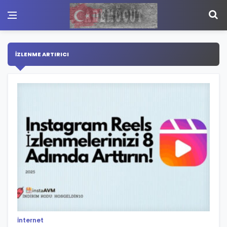
İZLENME ARTIRICI
İnternet