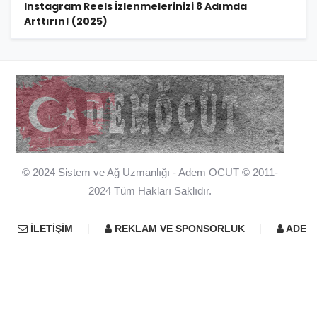
Instagram Reels İzlenmelerinizi 8 Adımda
Arttırın! (2025)
© 2024 Sistem ve Ağ Uzmanlığı - Adem OCUT © 2011-
2024 Tüm Hakları Saklıdır.
İLETIŞIM
REKLAM VE SPONSORLUK
ADEM 