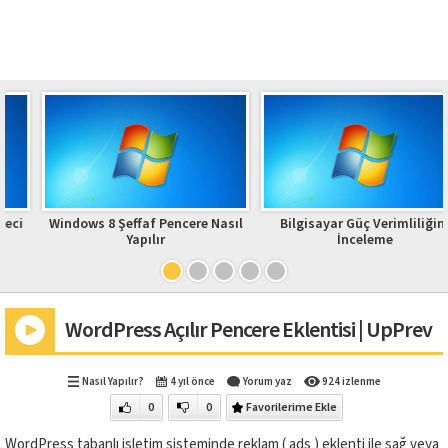
Windows 8 Şeffaf Pencere Nasıl
Bilgisayar Güç Verimliliğini
Yapılır
İnceleme
WordPress Açılır Pencere Eklentisi | UpPrev
Nasıl Yapılır?
4 yıl önce
Yorum yaz
924 izlenme
0
0
Favorilerime Ekle
WordPress tabanlı işletim sisteminde reklam ( ads ) eklenti ile sağ veya