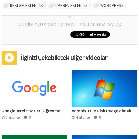
REKLAM EKLENTİSİ
UPPREV EKLENTİSİ
WORDPRESS
BU VİDEOYU SOSYAL MEDYA HESAPLARINDA PAYLAŞ
İlginizi Çekebilecek Diğer Videolar
Google Yerel Saatleri Öğrenme
Acronis True Disk İmage almak
3 yıl önce
0
4 yıl önce
0