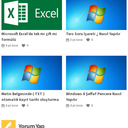
Microsoft Excel’de tek mi çift mi
Ters Soru İşareti ¿ Nasıl Yapılır
formülü
3 yıl önce
0
4 yıl önce
0
Metin Belgesinde ( TXT )
Windows 8 Şeffaf Pencere Nasıl
otomatik kayıt tarihi oluşturma
Yapılır
4 yıl önce
0
4 yıl önce
0
Yorum Yap