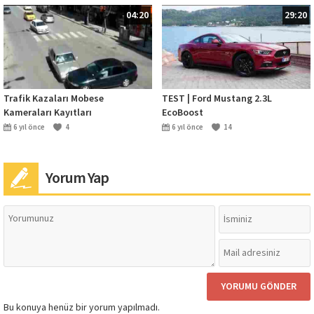
04:20
29:20
Trafik Kazaları Mobese
TEST | Ford Mustang 2.3L
Kameraları Kayıtları
EcoBoost
6 yıl önce
4
6 yıl önce
14
Yorum Yap
Bu konuya henüz bir yorum yapılmadı.