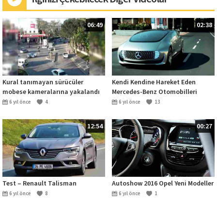
06:49
02:38
Kural tanımayan sürücüler
Kendi Kendine Hareket Eden
mobese kameralarına yakalandı
Mercedes-Benz Otomobilleri
6 yıl önce
4
6 yıl önce
13
12:54
00:27
Test – Renault Talisman
Autoshow 2016 Opel Yeni Modeller
6 yıl önce
8
6 yıl önce
1