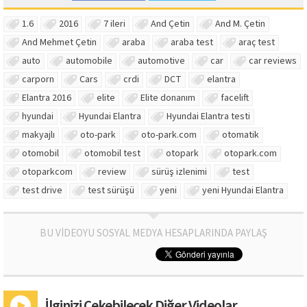
1.6
2016
7 ileri
And Çetin
And M. Çetin
And Mehmet Çetin
araba
araba test
araç test
auto
automobile
automotive
car
car reviews
carporn
Cars
crdi
DCT
elantra
Elantra 2016
elite
Elite donanım
facelift
hyundai
Hyundai Elantra
Hyundai Elantra testi
makyajlı
oto-park
oto-park.com
otomatik
otomobil
otomobil test
otopark
otopark.com
otoparkcom
review
sürüş izlenimi
test
test drive
test sürüşü
yeni
yeni Hyundai Elantra
BU VİDEOYU SOSYAL MEDYA HESAPLARINDA PAYLAŞ
İlginizi Çekebilecek Diğer Videolar