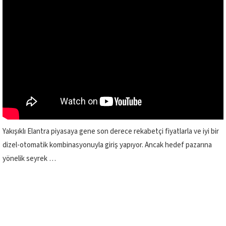
Yakışıklı Elantra piyasaya gene son derece rekabetçi fiyatlarla ve iyi bir
dizel-otomatik kombinasyonuyla giriş yapıyor. Ancak hedef pazarına
yönelik seyrek …