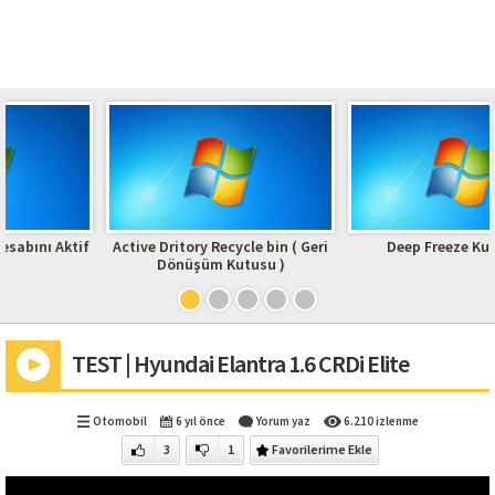
if
Active Dritory Recycle bin ( Geri
Deep Freeze Kurulumu
Dönüşüm Kutusu )
TEST | Hyundai Elantra 1.6 CRDi Elite
Otomobil
6 yıl önce
Yorum yaz
6.210 izlenme
3
1
Favorilerime Ekle