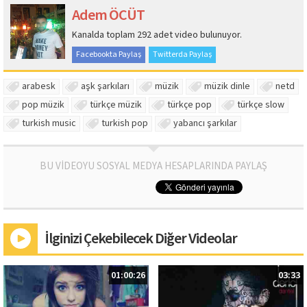
Adem ÖCÜT
Kanalda toplam 292 adet video bulunuyor.
Facebookta Paylaş
Twitterda Paylaş
arabesk
aşk şarkıları
müzik
müzik dinle
netd
pop müzik
türkçe müzik
türkçe pop
türkçe slow
turkish music
turkish pop
yabancı şarkılar
BU VİDEOYU SOSYAL MEDYA HESAPLARINDA PAYLAŞ
İlginizi Çekebilecek Diğer Videolar
01:00:26
03:33