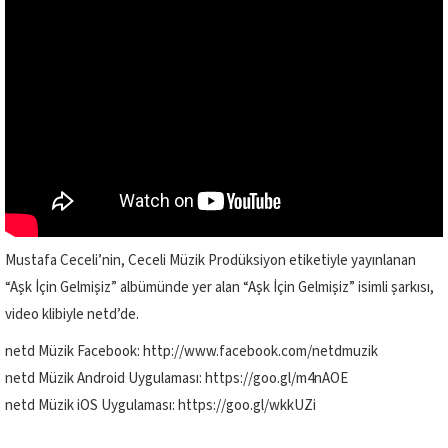
Mustafa Ceceli’nin, Ceceli Müzik Prodüksiyon etiketiyle yayınlanan
“Aşk İçin Gelmişiz” albümünde yer alan “Aşk İçin Gelmişiz” isimli şarkısı,
video klibiyle netd’de.
netd Müzik Facebook: http://www.facebook.com/netdmuzik
netd Müzik Android Uygulaması: https://goo.gl/m4nAOE
netd Müzik iOS Uygulaması: https://goo.gl/wkkUZi