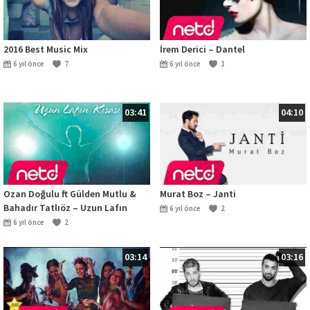
2016 Best Music Mix
İrem Derici – Dantel
6 yıl önce
7
6 yıl önce
1
03:41
04:10
Ozan Doğulu ft Gülden Mutlu &
Murat Boz – Janti
Bahadır Tatlıöz – Uzun Lafın
6 yıl önce
2
Kısası
6 yıl önce
2
03:14
03:16