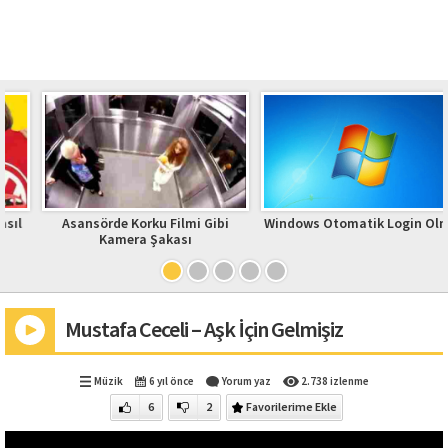
Asansörde Korku Filmi Gibi
Windows Otomatik Login Olmak
Kamera Şakası
Mustafa Ceceli – Aşk İçin Gelmişiz
Müzik
6 yıl önce
Yorum yaz
2.738 izlenme
6
2
Favorilerime Ekle