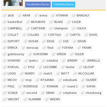
Facebookta Paylaş
Twitterda Paylaş
abdi
ARAR
arena
ATAMAN
BANGALY
basketbol
BEAUBOIS
BLAKE
CALEB
CAMPBELL
CANTEKIN
champion
CHUCK
COLLET
COLLINS
CORTALE
CURTIS
DAVIS
DUPORT
DUSAN
EDGE
EGE
ERGIN
ERRICK
eurocup
final
FOFANA
FRANK
galatasaray
GOKSENIN
GREEN
GULER
HOWARD
ipekci
istanbul
JEREMY
JERRELLS
KOKSAL
KYLE
LACOMBE
lasme
LELOUP
LOUIS
MARDY
match
MATT
McCOLLUM
MICOV
mvp
NTILIKINA
odeabank
OLIVIER
PAUL
RODRIGUE
ROMAIN
round 2
SAFAK
SCHILB
second
SINAN
stephane
strasbourg
VINCENT
VLADIMIR
WEEMS