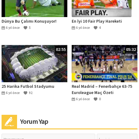
Dünya Bu Çalımı Konuşuyor!
En İyi 10 Fair Play Hareketi
6 yıl önce
5
6 yıl önce
4
02:55
05:32
25 Harika Futbol Stadyumu
Real Madrid – Fenerbahçe 63-75
Euroleague Maç Özeti
6 yıl önce
92
6 yıl önce
0
Yorum Yap