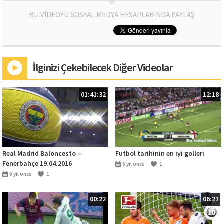
BU VİDEOYU SOSYAL MEDYA HESAPLARINDA PAYLAŞ
İlginizi Çekebilecek Diğer Videolar
01:41:32
12:18
Real Madrid Baloncesto –
Futbol tarihinin en iyi golleri
Fenerbahçe 19.04.2016
6 yıl önce
1
6 yıl önce
1
00:22
06:21