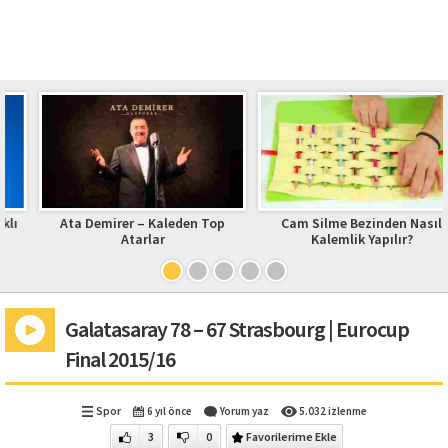
Ata Demirer – Kaleden Top
Cam Silme Bezinden Nasıl
Atarlar
Kalemlik Yapılır?
Galatasaray 78 – 67 Strasbourg | Eurocup
Final 2015/16
Spor
6 yıl önce
Yorum yaz
5.032 izlenme
3
0
Favorilerime Ekle