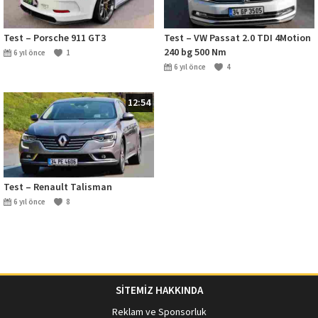
Test – Porsche 911 GT3
Test – VW Passat 2.0 TDI 4Motion
240 bg 500 Nm
6 yıl önce
1
6 yıl önce
4
12:54
Test – Renault Talisman
6 yıl önce
8
SİTEMİZ HAKKINDA
Reklam ve Sponsorluk